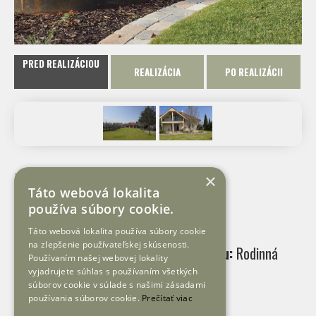
PRED REALIZÁCIOU
REALIZÁCIA
PO REALIZÁCII
Hra vĺn
×
Táto webová lokalita
.
používa súbory cookie.
Táto webová lokalita používa súbory cookie
na zlepšenie používateľskej skúsenosti.
Charakter riešeného areálu:
Rodinná
Používaním našej webovej lokality
vyjadrujete súhlas s používaním všetkých
záhrada
súborov cookie v súlade s našimi zásadami
používania súborov cookie.
Prečítať viac