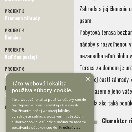
Záhrada a jej členenie 
PROJEKT 3
Premena záhrady
psom.
PROJEKT 4
Pobytová terasa bezbar
Domáca
nádoby s rozvoľnenou vý
PROJEKT 5
nezanedbateľnú úlohu v 
Keď čas postojí
Terasa za domom je urč
PROJEKT 6
Záhrada so žltými kreslami
×
V zaznej časti záhrady,
Táto webová lokalita
PROJEKT 7
používa súbory cookie.
našla zázemie jeho váš
Záhrada vo svahu
Táto webová lokalita používa súbory cookie
Záhrada ako taká ponúka 
na zlepšenie používateľskej skúsenosti.
ĎALŠIE PROJEKTY
Používaním našej webovej lokality
vyjadrujete súhlas s používaním všetkých
Charakter r
súborov cookie v súlade s našimi zásadami
používania súborov cookie.
Prečítať viac