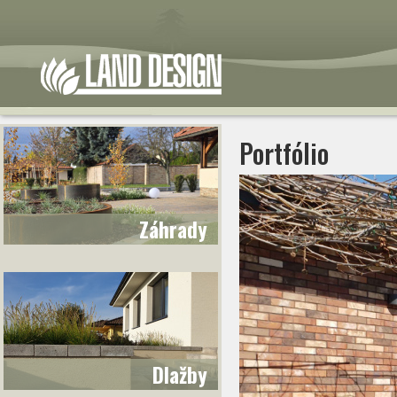
Portfólio
Záhrady
Dlažby