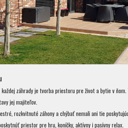
u
každej záhrady je tvorba priestoru pre život a bytie v ňom
avy jej majiteľov.
stré, rozkvitnuté záhony a chýbať nemali ani tie poskytujúc
oskytnúť priestor pre hru, koníčky, aktívny i pasívny relax.