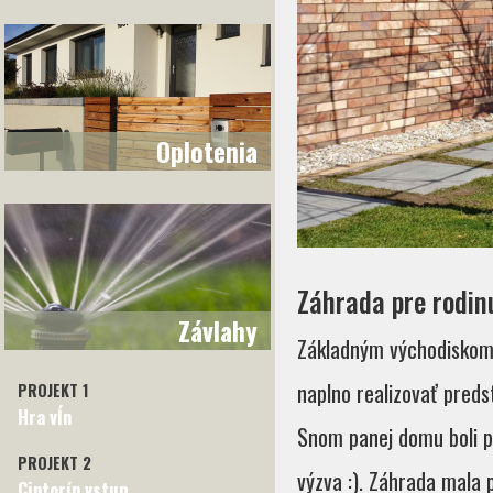
Oplotenia
Záhrada pre rodin
Závlahy
Základným východiskom 
naplno realizovať predst
PROJEKT 1
Hra vĺn
Snom panej domu boli pe
PROJEKT 2
výzva :). Záhrada mala p
Cintorín vstup