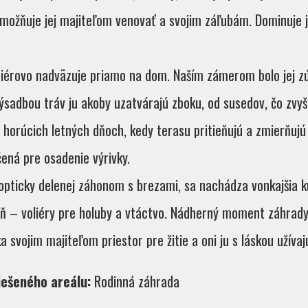
umožňuje jej majiteľom venovať a svojim záľubám. Dominuje je
iérovo nadväzuje priamo na dom. Naším zámerom bolo jej z
sadbou tráv ju akoby uzatvárajú zboku, od susedov, čo zvyš
horúcich letných dňoch, kedy terasu pritieňujú a zmierňujú 
ená pre osadenie výrivky.
 opticky delenej záhonom s brezami, sa nachádza vonkajšia k
eň – voliéry pre holuby a vtáctvo. Nádherný moment záhrady
svojim majiteľom priestor pre žitie a oni ju s láskou užívaj
iešeného areálu:
Rodinná záhrada