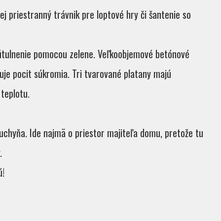
j priestranný trávnik pre loptové hry či šantenie so
útulnenie pomocou zelene. Veľkoobjemové betónové
uje pocit súkromia. Tri tvarované platany majú
teplotu.
uchyňa. Ide najmä o priestor majiteľa domu, pretože tu
.
ú!