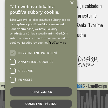
×
Poznanie miesta, pochopenie jeho kladov, je základom
Táto webová lokalita
používa súbory cookie.
dobrej koncepcie návrhu záhrady. Každý priestor je
Táto webová lokalita používa súbory cookie
jedinečný a ponúka rôzne alternatívy riešenia. Tvoríme
na zlepšenie používateľskej skúsenosti.
Používaním našej webovej lokality
originálny, jedinečný dizajn s podporou ducha
vyjadrujete súhlas s používaním všetkých
súborov cookie v súlade s našimi zásadami
používania súborov cookie.
Prečítať viac
riešeného priestoru.
NEVYHNUTNE POTREBNÉ
ANALYTICKÉ COOKIES
CIELENIE
FUNKCIE
webdesign
soltec
|
Zásady ochrany osobných údajov
copyright © 2026 - LandDesign
PRIJAŤ VŠETKO
ODMIETNUŤ VŠETKO