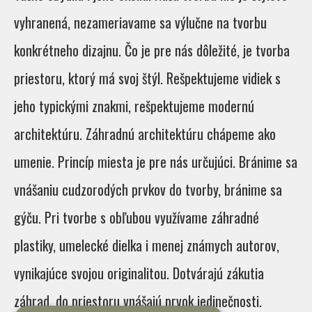
vyhranená, nezameriavame sa výlučne na tvorbu
konkrétneho dizajnu. Čo je pre nás dôležité, je tvorba
priestoru, ktorý má svoj štýl. Rešpektujeme vidiek s
jeho typickými znakmi, rešpektujeme modernú
architektúru. Záhradnú architektúru chápeme ako
umenie. Princíp miesta je pre nás určujúci. Bránime sa
vnášaniu cudzorodých prvkov do tvorby, bránime sa
gýču. Pri tvorbe s obľubou využívame záhradné
plastiky, umelecké dielka i menej známych autorov,
vynikajúce svojou originalitou. Dotvárajú zákutia
záhrad, do priestoru vnášajú prvok jedinečnosti.