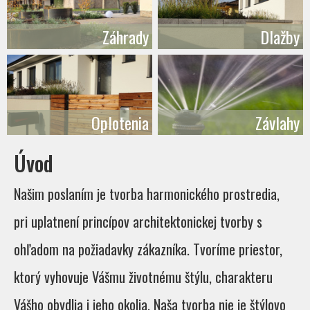
Záhrady
Dlažby
Oplotenia
Závlahy
Úvod
Našim poslaním je tvorba harmonického prostredia,
pri uplatnení princípov architektonickej tvorby s
ohľadom na požiadavky zákazníka. Tvoríme priestor,
ktorý vyhovuje Vášmu životnému štýlu, charakteru
Vášho obydlia i jeho okolia. Naša tvorba nie je štýlovo